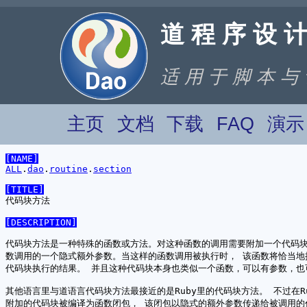
适 用 于 脚 本 与
主页
文档
下载
FAQ
演示